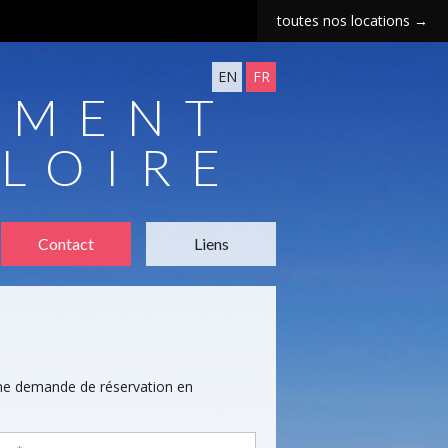
toutes nos locations →
EN
FR
EMENT
LLOIRE
Contact
Liens
une demande de réservation en